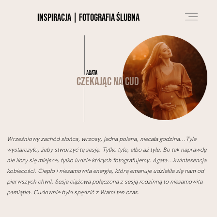
INSPIRACJA | fotografia ślubna
O NAS
agata
czekając na cud
PORTFOLIO
BLOG
Wrześniowy zachód słońca, wrzosy, jedna polana, niecała godzina...Tyle
wystarczyło, żeby stworzyć tą sesję. Tylko tyle, albo aż tyle. Bo tak naprawdę
nie liczy się miejsce, tylko ludzie których fotografujemy. Agata...kwintesencja
kobiecości. Ciepło i niesamowita energia, którą emanuje udzieliła się nam od
OFERTA
pierwszych chwil. Sesja ciążowa połączona z sesją rodzinną to niesamowita
pamiątka. Cudownie było spędzić z Wami ten czas.
KONTAKT