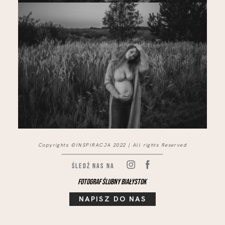
Copyrights ©INSPIRACJA 2022 | All rights Reserved
Śledź nas na
Fotograf ślubny Białystok
NAPISZ DO NAS