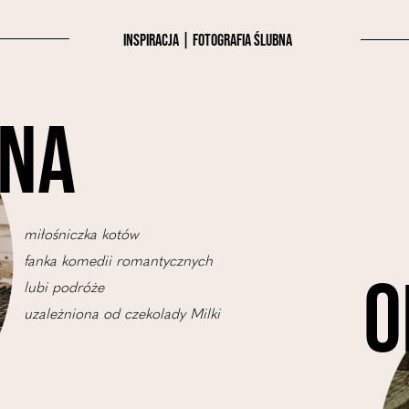
INSPIRACJA | fotografia ślubna
O NAS
NA
PORTFOLIO
BLOG
miłośniczka kotów
fanka komedii romantycznych
O
OFERTA
lubi podróże
uzależniona od czekolady Milki
KONTAKT