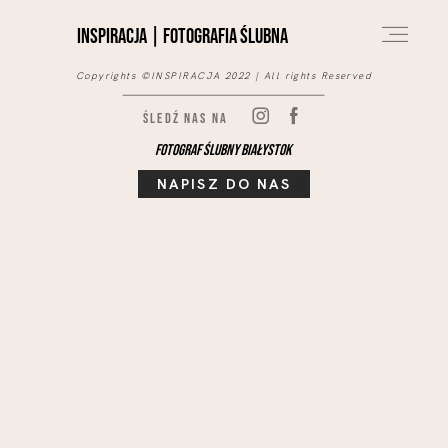
INSPIRACJA | fotografia ślubna
Copyrights ©INSPIRACJA 2022 | All rights Reserved
Śledź nas na
O NAS
Fotograf ślubny Białystok
NAPISZ DO NAS
PORTFOLIO
BLOG
OFERTA
KONTAKT